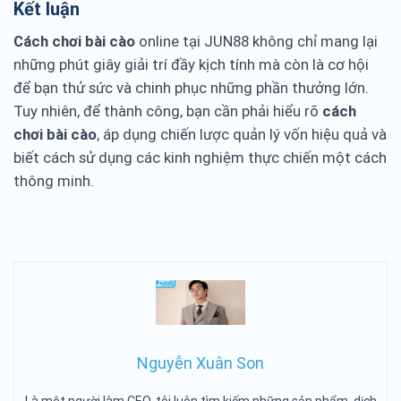
Kết luận
Cách chơi bài cào
online tại JUN88 không chỉ mang lại
những phút giây giải trí đầy kịch tính mà còn là cơ hội
để bạn thử sức và chinh phục những phần thưởng lớn.
Tuy nhiên, để thành công, bạn cần phải hiểu rõ
cách
chơi bài cào
, áp dụng chiến lược quản lý vốn hiệu quả và
biết cách sử dụng các kinh nghiệm thực chiến một cách
thông minh.
Nguyễn Xuân Son