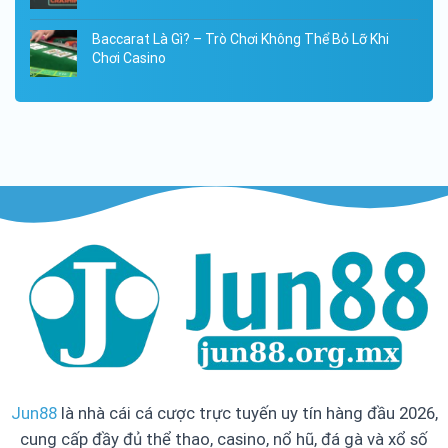
Baccarat Là Gì? – Trò Chơi Không Thể Bỏ Lỡ Khi
Chơi Casino
Jun88
là nhà cái cá cược trực tuyến uy tín hàng đầu 2026,
cung cấp đầy đủ thể thao, casino, nổ hũ, đá gà và xổ số