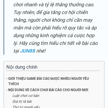
chơi nhanh và tỷ lệ thắng thưởng cao.
Tuy nhiên, để gia tăng cơ hội chiến
thắng, người chơi không chỉ cần may
mắn mà còn phải hiểu rõ quy tắc và áp
dụng những kinh nghiệm cá cược hợp
lý. Hãy cùng tìm hiểu chi tiết về bài cào
tại
JUN88
nhé!
Nội dung chính
GIỚI THIỆU GAME BÀI CÀO ĐƯỢC NHIỀU NGƯỜI YÊU
THÍCH
NỘI DUNG VỀ CÁCH CHƠI BÀI CÀO CHO NGƯỜI MỚI
Luật chơi cơ bản
Giá trị lá bài
Thứ tự mạnh yếu