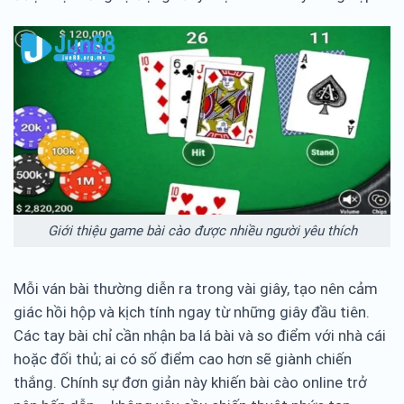
Giới thiệu game bài cào được nhiều người yêu thích
Mỗi ván bài thường diễn ra trong vài giây, tạo nên cảm
giác hồi hộp và kịch tính ngay từ những giây đầu tiên.
Các tay bài chỉ cần nhận ba lá bài và so điểm với nhà cái
hoặc đối thủ; ai có số điểm cao hơn sẽ giành chiến
thắng. Chính sự đơn giản này khiến bài cào online trở