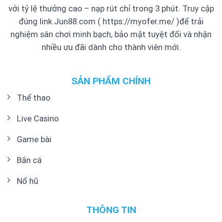
với tỷ lệ thưởng cao – nạp rút chỉ trong 3 phút. Truy cập
đúng link Jun88.com ( https://myofer.me/ )để trải
nghiệm sân chơi minh bạch, bảo mật tuyệt đối và nhận
nhiều ưu đãi dành cho thành viên mới.
SẢN PHẨM CHÍNH
Thể thao
Live Casino
Game bài
Bắn cá
Nổ hũ
THÔNG TIN